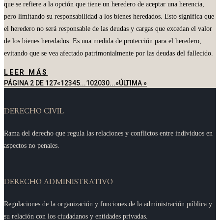
que se refiere a la opción que tiene un heredero de aceptar una herencia,
pero limitando su responsabilidad a los bienes heredados. Esto significa que
el heredero no será responsable de las deudas y cargas que excedan el valor
de los bienes heredados. Es una medida de protección para el heredero,
evitando que se vea afectado patrimonialmente por las deudas del fallecido.
LEER MÁS
PÁGINA 2 DE 127
«
1
2
3
4
5
...
10
20
30
...
»
ÚLTIMA »
DERECHO CIVIL
Rama del derecho que regula las relaciones y conflictos entre individuos en
aspectos no penales.
DERECHO ADMINISTRATIVO
Regulaciones de la organización y funciones de la administración pública y
su relación con los ciudadanos y entidades privadas.