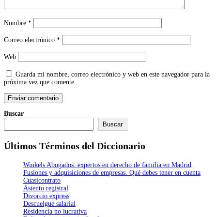
Nombre
*
Correo electrónico
*
Web
Guarda mi nombre, correo electrónico y web en este navegador para la
próxima vez que comente.
Buscar
Buscar
Últimos Términos del Diccionario
Winkels Abogados: expertos en derecho de familia en Madrid
Fusiones y adquisiciones de empresas. Qué debes tener en cuenta
Cuasicontrato
Asiento registral
Divorcio express
Descuelgue salarial
Residencia no lucrativa