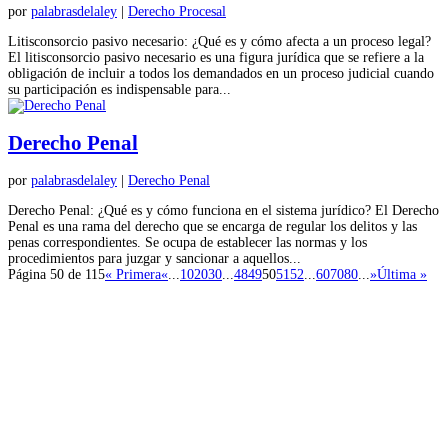
por
palabrasdelaley
|
Derecho Procesal
Litisconsorcio pasivo necesario: ¿Qué es y cómo afecta a un proceso legal?
El litisconsorcio pasivo necesario es una figura jurídica que se refiere a la
obligación de incluir a todos los demandados en un proceso judicial cuando
su participación es indispensable para...
Derecho Penal
por
palabrasdelaley
|
Derecho Penal
Derecho Penal: ¿Qué es y cómo funciona en el sistema jurídico? El Derecho
Penal es una rama del derecho que se encarga de regular los delitos y las
penas correspondientes. Se ocupa de establecer las normas y los
procedimientos para juzgar y sancionar a aquellos...
Página 50 de 115
« Primera
«
...
10
20
30
...
48
49
50
51
52
...
60
70
80
...
»
Última »