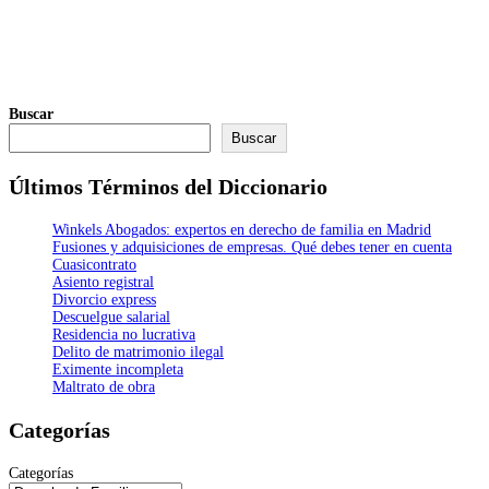
Buscar
Buscar
Últimos Términos del Diccionario
Winkels Abogados: expertos en derecho de familia en Madrid
Fusiones y adquisiciones de empresas. Qué debes tener en cuenta
Cuasicontrato
Asiento registral
Divorcio express
Descuelgue salarial
Residencia no lucrativa
Delito de matrimonio ilegal
Eximente incompleta
Maltrato de obra
Categorías
Categorías