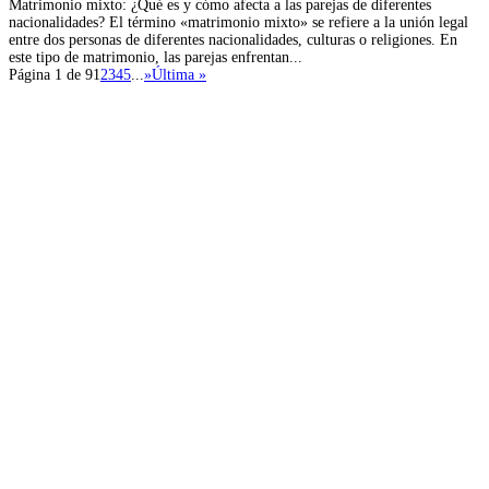
Matrimonio mixto: ¿Qué es y cómo afecta a las parejas de diferentes
nacionalidades? El término «matrimonio mixto» se refiere a la unión legal
entre dos personas de diferentes nacionalidades, culturas o religiones. En
este tipo de matrimonio, las parejas enfrentan...
Página 1 de 9
1
2
3
4
5
...
»
Última »