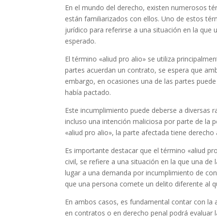
En el mundo del derecho, existen numerosos té
están familiarizados con ellos. Uno de estos térm
jurídico para referirse a una situación en la qu
esperado.
El término «aliud pro alio» se utiliza principalm
partes acuerdan un contrato, se espera que amb
embargo, en ocasiones una de las partes puede i
había pactado.
Este incumplimiento puede deberse a diversas r
incluso una intención maliciosa por parte de la
«aliud pro alio», la parte afectada tiene derecho
Es importante destacar que el término «aliud pro 
civil, se refiere a una situación en la que una d
lugar a una demanda por incumplimiento de contra
que una persona comete un delito diferente al qu
En ambos casos, es fundamental contar con la 
en contratos o en derecho penal podrá evaluar la