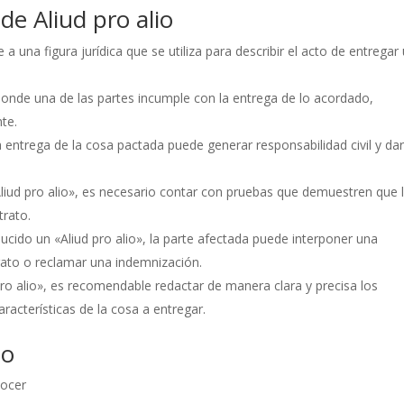
 de Aliud pro alio
e a una figura jurídica que se utiliza para describir el acto de entregar
 donde una de las partes incumple con la entrega de lo acordado,
nte.
 entrega de la cosa pactada puede generar responsabilidad civil y da
liud pro alio», es necesario contar con pruebas que demuestren que 
trato.
ucido un «Aliud pro alio», la parte afectada puede interponer una
rato o reclamar una indemnización.
pro alio», es recomendable redactar de manera clara y precisa los
racterísticas de la cosa a entregar.
io
nocer