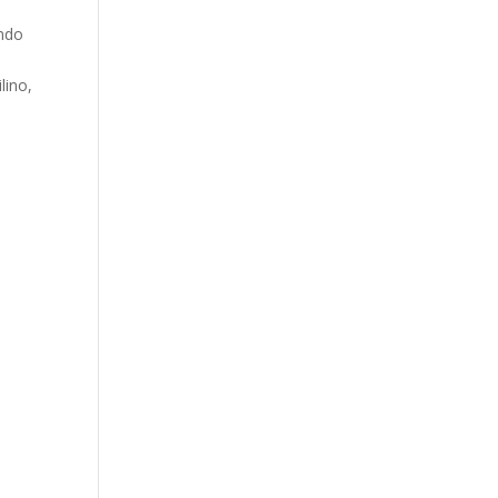
ando
lino,