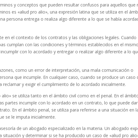
rminos y conceptos que pueden resultar confusos para aquellos que 
inos es «aliud pro alio», una expresión latina que se utiliza en el ámb
e una persona entrega o realiza algo diferente a lo que se había acord
ente en el contexto de los contratos y las obligaciones legales. Cuando
as cumplan con las condiciones y términos establecidos en el mismo
ncumplir con lo acordado y entregar o realizar algo diferente a lo qu
azones, como un error de interpretación, una mala comunicación o
 persona que incumple. En cualquier caso, cuando se produce un caso 
 a reclamar y exigir el cumplimiento de lo acordado inicialmente.
alio» se utiliza tanto en el ámbito civil como en el penal. En el ámbit
e las partes incumple con lo acordado en un contrato, lo que puede dar
to. En el ámbito penal, se utiliza para referirse a una situación en l
e se le imputa inicialmente.
asesoría de un abogado especializado en la materia. Un abogado exp
 situación y determinar si se ha producido un caso de «aliud pro alio