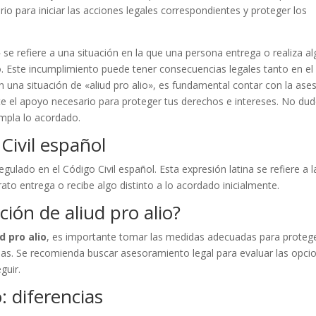
o para iniciar las acciones legales correspondientes y proteger los
o» se refiere a una situación en la que una persona entrega o realiza a
. Este incumplimiento puede tener consecuencias legales tanto en el
en una situación de «aliud pro alio», es fundamental contar con la ase
e el apoyo necesario para proteger tus derechos e intereses. No du
umpla lo acordado.
 Civil español
gulado en el Código Civil español. Esta expresión latina se refiere a l
rato entrega o recibe algo distinto a lo acordado inicialmente.
ión de aliud pro alio?
d pro alio
, es importante tomar las medidas adecuadas para proteg
adas. Se recomienda buscar asesoramiento legal para evaluar las opci
guir.
o: diferencias