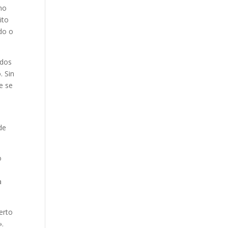
no
ito
ado o
 dos
. Sin
e se
de
o
a
erto
».