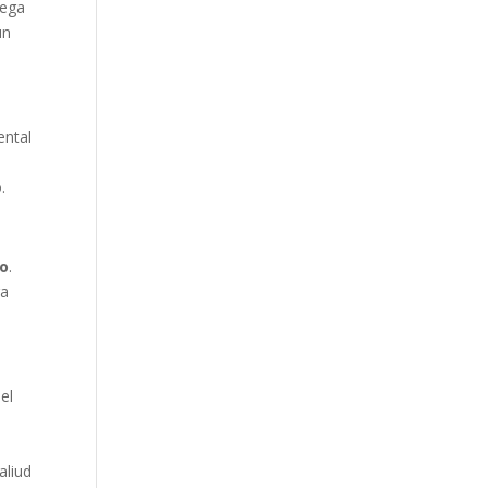
rega
un
ental
.
io
.
ra
el
aliud