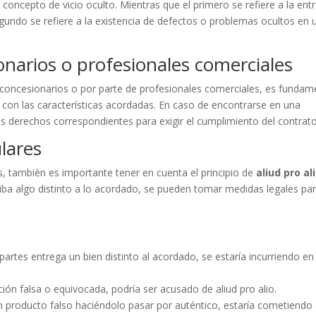
 concepto de vicio oculto. Mientras que el primero se refiere a la ent
egundo se refiere a la existencia de defectos o problemas ocultos en 
narios o profesionales comerciales
 concesionarios o por parte de profesionales comerciales, es fundam
a con las características acordadas. En caso de encontrarse en una
os derechos correspondientes para exigir el cumplimiento del contrato
ulares
es, también es importante tener en cuenta el principio de
aliud pro al
iba algo distinto a lo acordado, se pueden tomar medidas legales pa
artes entrega un bien distinto al acordado, se estaría incurriendo en 
ción falsa o equivocada, podría ser acusado de aliud pro alio.
n producto falso haciéndolo pasar por auténtico, estaría cometiendo 