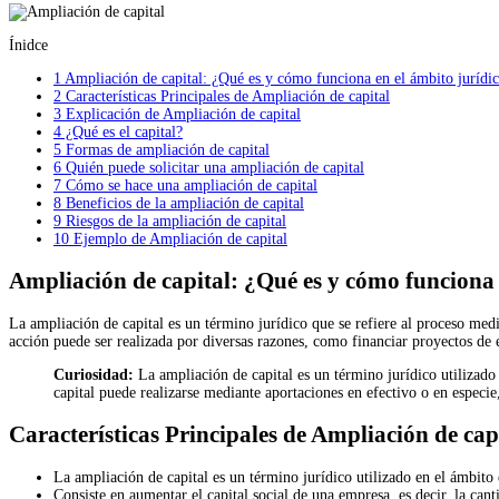
Ínidce
1
Ampliación de capital: ¿Qué es y cómo funciona en el ámbito jurídi
2
Características Principales de Ampliación de capital
3
Explicación de Ampliación de capital
4
¿Qué es el capital?
5
Formas de ampliación de capital
6
Quién puede solicitar una ampliación de capital
7
Cómo se hace una ampliación de capital
8
Beneficios de la ampliación de capital
9
Riesgos de la ampliación de capital
10
Ejemplo de Ampliación de capital
Ampliación de capital: ¿Qué es y cómo funciona 
La ampliación de capital es un término jurídico que se refiere al proceso med
acción puede ser realizada por diversas razones, como financiar proyectos de 
Curiosidad:
La ampliación de capital es un término jurídico utilizado
capital puede realizarse mediante aportaciones en efectivo o en especi
Características Principales de Ampliación de cap
La ampliación de capital es un término jurídico utilizado en el ámbito 
Consiste en aumentar el capital social de una empresa, es decir, la cant