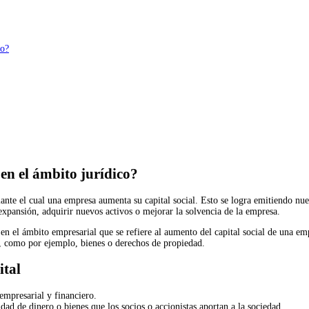
co?
en el ámbito jurídico?
iante el cual una empresa aumenta su capital social. Esto se logra emitiendo nu
expansión, adquirir nuevos activos o mejorar la solvencia de la empresa.
 en el ámbito empresarial que se refiere al aumento del capital social de una e
e, como por ejemplo, bienes o derechos de propiedad.
ital
empresarial y financiero.
idad de dinero o bienes que los socios o accionistas aportan a la sociedad.