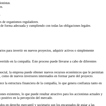
onistas.
os.
.
es de organismos reguladores.
l de forma adecuada y cumpliendo con todas las obligaciones legales.
arios para invertir en nuevos proyectos, adquirir activos o simplemente
nvertido en la compañía. Este proceso puede llevarse a cabo de diferentes
l social, la empresa puede obtener nuevos recursos económicos que le permitan
es, como de nuevos inversores interesados en formar parte del proyecto.
ece la estructura financiera de la compañía, lo que genera confianza tanto en
nes existentes, lo que puede resultar atractivo para los accionistas actuales y
o positivo en la percepción del mercado.
dos en derecho mercantil y societario son los encargados de guiar a las