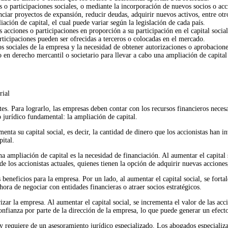
 o participaciones sociales, o mediante la incorporación de nuevos socios o acci
ciar proyectos de expansión, reducir deudas, adquirir nuevos activos, entre otr
ación de capital, el cual puede variar según la legislación de cada país.
s acciones o participaciones en proporción a su participación en el capital social
rticipaciones pueden ser ofrecidas a terceros o colocadas en el mercado.
os sociales de la empresa y la necesidad de obtener autorizaciones o aprobacion
 en derecho mercantil o societario para llevar a cabo una ampliación de capita
rial
es. Para lograrlo, las empresas deben contar con los recursos financieros neces
 jurídico fundamental: la ampliación de capital.
nta su capital social, es decir, la cantidad de dinero que los accionistas han i
ital.
na ampliación de capital es la necesidad de financiación. Al aumentar el capita
de los accionistas actuales, quienes tienen la opción de adquirir nuevas accion
beneficios para la empresa. Por un lado, al aumentar el capital social, se fortal
hora de negociar con entidades financieras o atraer socios estratégicos.
zar la empresa. Al aumentar el capital social, se incrementa el valor de las accio
nfianza por parte de la dirección de la empresa, lo que puede generar un efect
 y requiere de un asesoramiento jurídico especializado. Los abogados especializa