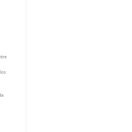
ntre
 los
da