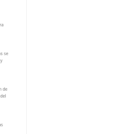
ra
as se
 y
n de
 del
as