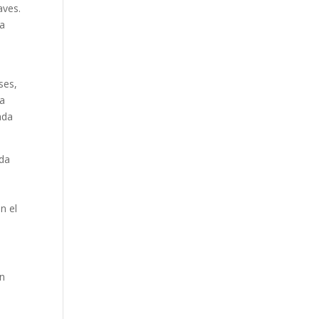
aves.
la
ses,
la
ada
nda
o
n el
ón