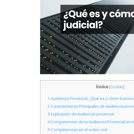
Ínidce
[
Ocultar
]
1
Audiencia Provincial: ¿Qué es y cómo funciona
2
Características Principales de Audiencia provi
3
Explicación de Audiencia provincial
4
Competencias de la Audiencia Provincial en e
5
Competencias en el orden civil