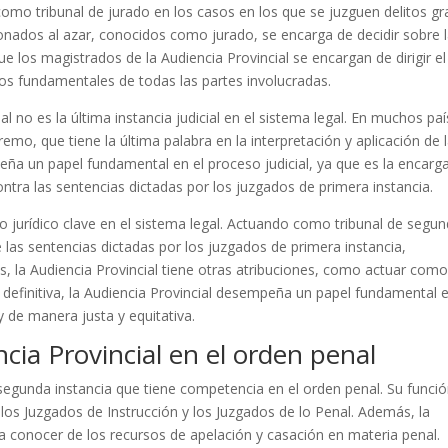
como tribunal de jurado en los casos en los que se juzguen delitos gr
onados al azar, conocidos como jurado, se encarga de decidir sobre 
e los magistrados de la Audiencia Provincial se encargan de dirigir el
os fundamentales de todas las partes involucradas.
l no es la última instancia judicial en el sistema legal. En muchos paí
remo, que tiene la última palabra en la interpretación y aplicación de 
peña un papel fundamental en el proceso judicial, ya que es la encarg
ontra las sentencias dictadas por los juzgados de primera instancia.
o jurídico clave en el sistema legal. Actuando como tribunal de segu
de las sentencias dictadas por los juzgados de primera instancia,
ás, la Audiencia Provincial tiene otras atribuciones, como actuar com
n definitiva, la Audiencia Provincial desempeña un papel fundamental e
y de manera justa y equitativa.
cia Provincial en el orden penal
 segunda instancia que tiene competencia en el orden penal. Su funci
r los Juzgados de Instrucción y los Juzgados de lo Penal. Además, la
a conocer de los recursos de apelación y casación en materia penal.