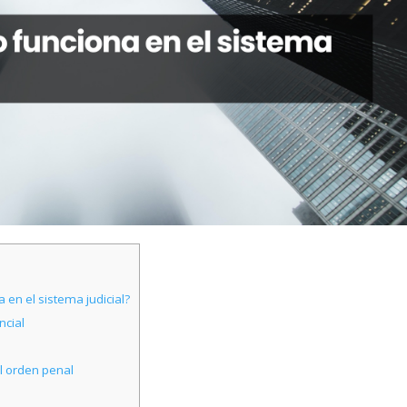
 en el sistema judicial?
ncial
l orden penal