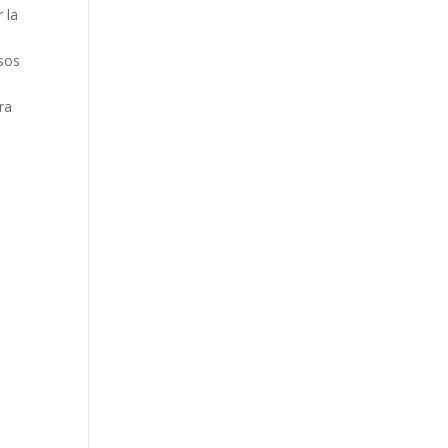
 la
asos
ra