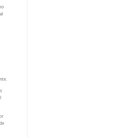
no
al
nte.
as
l
or
 de