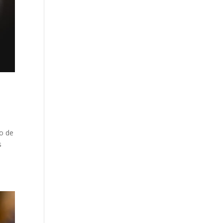
to de
s