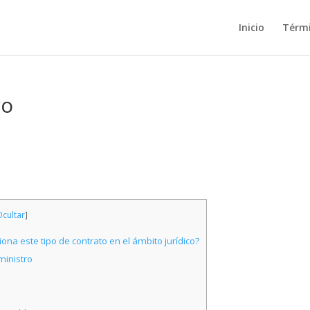
Inicio
Térm
ro
cultar
]
na este tipo de contrato en el ámbito jurídico?
ministro