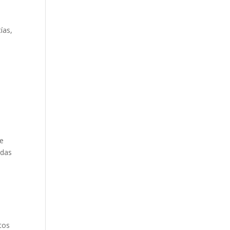
ías,
de
odas
a
ctos