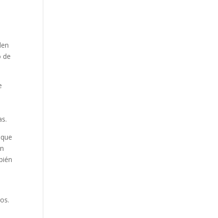
den
o de
e
l
as.
 que
ón
bién
os.