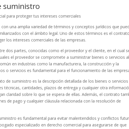
e suministro
cial para proteger tus intereses comerciales
 con una amplia variedad de términos y conceptos jurídicos que pue
miliarizados con el ámbito legal. Uno de estos términos es el contrat
ger los intereses comerciales de las empresas.
tre dos partes, conocidas como el proveedor y el cliente, en el cual s
cuales el proveedor se compromete a suministrar bienes o servicios a
 común en industrias como la manufacturera, la construcción y la
ctos o servicios es fundamental para el funcionamiento de las empres
o de suministro es la descripción detallada de los bienes o servicios
es técnicas, cantidades, plazos de entrega y cualquier otra informaci
an claridad sobre lo que se espera de ellas. Además, el contrato tam
nes de pago y cualquier cláusula relacionada con la resolución de
uministro es fundamental para evitar malentendidos y conflictos futur
abogado especializado en derecho comercial para asegurarse de que