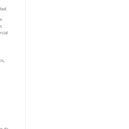
dad.
un
us
rcial
os,
ón de