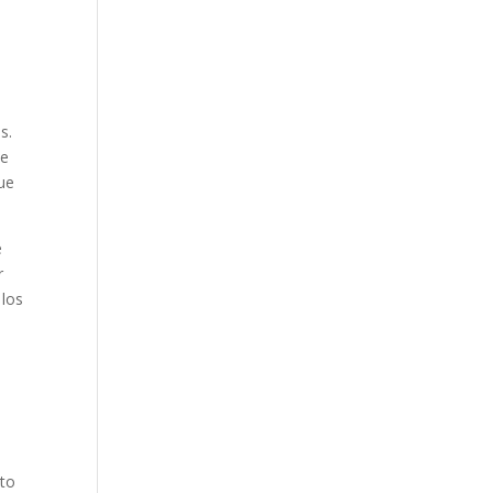
s.
te
que
e
r
 los
ato