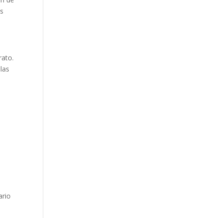
os
rato.
las
ario