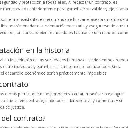
seguridad y protección a todas ellas. Al redactar un contrato, es
 mencionados anteriormente para garantizar su validez y ejecutabili
as sobre uno existente, es recomendable buscar el asesoramiento de 
llos podrán brindarte la orientación necesaria y asegurarse de que t
cuerda, un contrato bien redactado es la base de una relación come
atación en la historia
al en la evolución de las sociedades humanas. Desde tiempos remot
s entre individuos y garantizar el cumplimiento de acuerdos. Sin la
 y el desarrollo económico serían prácticamente imposibles.
contrato
s o más partes, que tiene por objetivo crear, modificar o extinguir
ico que se encuentra regulado por el derecho civil y comercial, y su
s de justicia.
 del contrato?
n ciertos elementos esenciales. Estos elementos son: la manifestaci