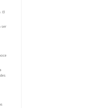
. El
n ser
onoce
a
ades
as