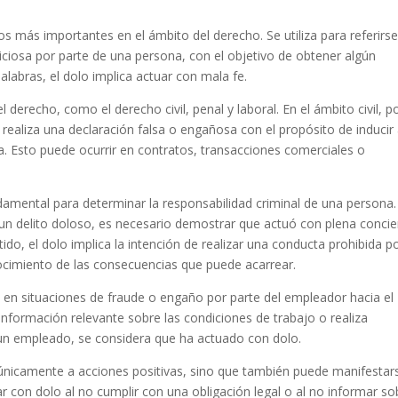
os más importantes en el ámbito del derecho. Se utiliza para referirse
iosa por parte de una persona, con el objetivo de obtener algún
alabras, el dolo implica actuar con mala fe.
 derecho, como el derecho civil, penal y laboral. En el ámbito civil, p
ealiza una declaración falsa o engañosa con el propósito de inducir
ja. Esto puede ocurrir en contratos, transacciones comerciales o
damental para determinar la responsabilidad criminal de una persona.
un delito doloso, es necesario demostrar que actuó con plena concie
tido, el dolo implica la intención de realizar una conducta prohibida po
ocimiento de las consecuencias que puede acarrear.
e en situaciones de fraude o engaño por parte del empleador hacia el
nformación relevante sobre las condiciones de trabajo o realiza
un empleado, se considera que ha actuado con dolo.
 únicamente a acciones positivas, sino que también puede manifestar
r con dolo al no cumplir con una obligación legal o al no informar so