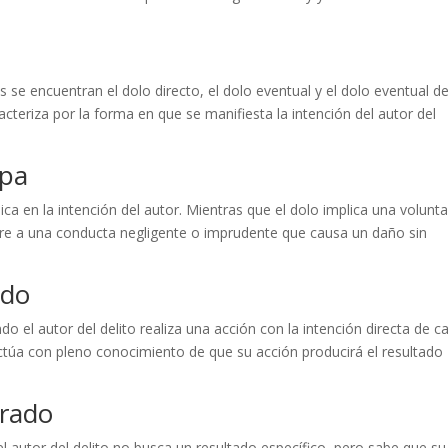
es se encuentran el dolo directo, el dolo eventual y el dolo eventual d
teriza por la forma en que se manifiesta la intención del autor del
lpa
adica en la intención del autor. Mientras que el dolo implica una volunt
fiere a una conducta negligente o imprudente que causa un daño sin
ado
o el autor del delito realiza una acción con la intención directa de c
actúa con pleno conocimiento de que su acción producirá el resultado
grado
l autor del delito no busca un resultado específico, pero sabe que su