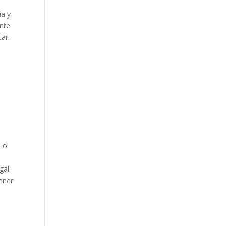
ia y
ante
ar.
l o
gal.
ener
a