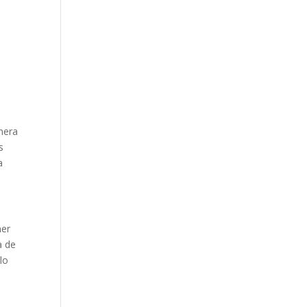
anera
s
a
mer
a de
lo