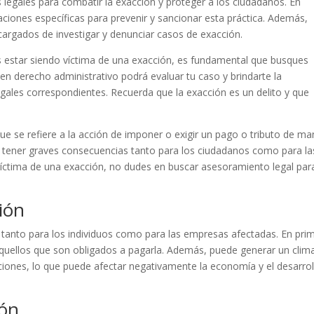
legales para combatir la exacción y proteger a los ciudadanos. En
aciones específicas para prevenir y sancionar esta práctica. Además,
ncargados de investigar y denunciar casos de exacción.
es estar siendo víctima de una exacción, es fundamental que busques
n derecho administrativo podrá evaluar tu caso y brindarte la
egales correspondientes. Recuerda que la exacción es un delito y que
ue se refiere a la acción de imponer o exigir un pago o tributo de m
ede tener graves consecuencias tanto para los ciudadanos como para la
 víctima de una exacción, no dudes en buscar asesoramiento legal par
ión
tanto para los individuos como para las empresas afectadas. En pri
a aquellos que son obligados a pagarla. Además, puede generar un clim
tuciones, lo que puede afectar negativamente la economía y el desarrol
ión