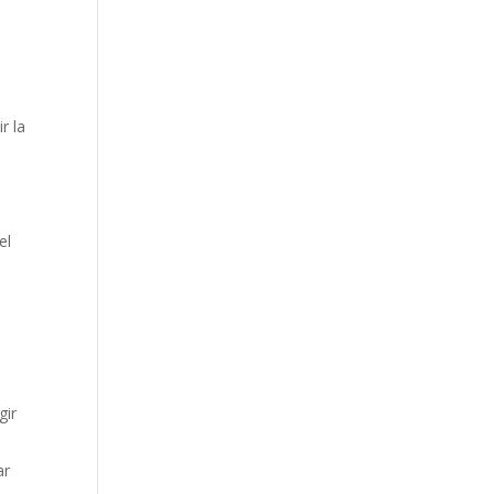
r la
el
gir
ar