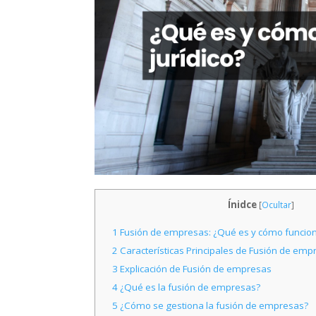
Ínidce
[
Ocultar
]
1
Fusión de empresas: ¿Qué es y cómo funciona
2
Características Principales de Fusión de emp
3
Explicación de Fusión de empresas
4
¿Qué es la fusión de empresas?
5
¿Cómo se gestiona la fusión de empresas?