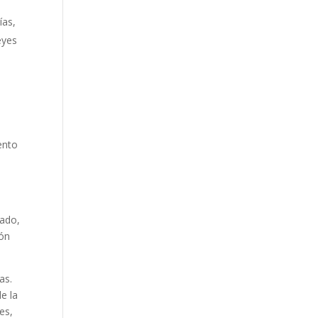
ías,
eyes
ento
cado,
ión
as.
e la
es,