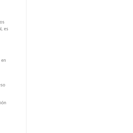
dos
l, es
a en
eso
nión