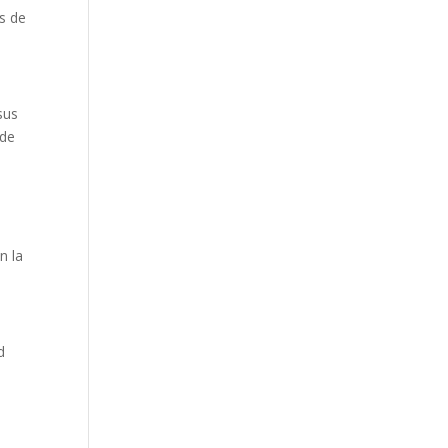
s de
sus
 de
n la
d