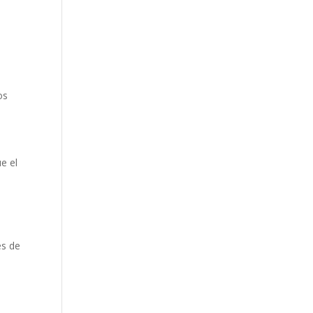
os
e el
es de