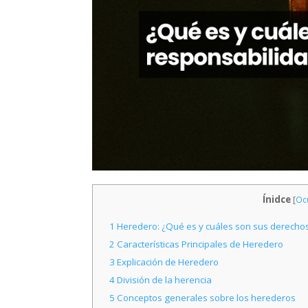
Ínidce
[
Ocu
1
Heredero: ¿Qué es y cuáles son sus derechos 
2
Características Principales de Heredero
3
Explicación de Heredero
4
División de la herencia
5
Conceptos generales sobre los herederos