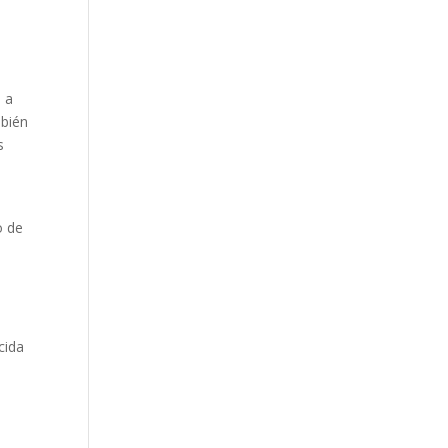
o a
mbién
s
o de
cida