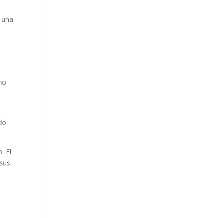
o una
mo
o
do.
. El
 sus