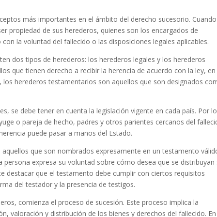
onceptos más importantes en el ámbito del derecho sucesorio. Cuand
 ser propiedad de sus herederos, quienes son los encargados de
 con la voluntad del fallecido o las disposiciones legales aplicables.
ten dos tipos de herederos: los herederos legales y los herederos
os que tienen derecho a recibir la herencia de acuerdo con la ley, en
o, los herederos testamentarios son aquellos que son designados co
s, se debe tener en cuenta la legislación vigente en cada país. Por l
nyuge o pareja de hecho, padres y otros parientes cercanos del falleci
 herencia puede pasar a manos del Estado.
on aquellos que son nombrados expresamente en un testamento válido
a persona expresa su voluntad sobre cómo desea que se distribuyan
te destacar que el testamento debe cumplir con ciertos requisitos
rma del testador y la presencia de testigos.
eros, comienza el proceso de sucesión. Este proceso implica la
ción, valoración y distribución de los bienes y derechos del fallecido. En