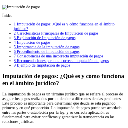
Ínidce
1
Imputación de pagos: ¿Qué es y cómo funciona en el ámbito
jurídico?
2
Características Principales de Imputación de pagos
3
Explicación de Imputación de pagos
4
Imputación de pagos
5
Importancia de la imputación de pagos
6
Procedimiento de imputación de pagos
7
Consecuencias de una incorrecta imputación de pagos
8
Recomendaciones para una correcta imputación de pagos
9
Ejemplo de Imputación de pagos
Imputación de pagos: ¿Qué es y cómo funciona
en el ámbito jurídico?
La imputación de pagos es un término jurídico que se refiere al proceso de
asignar los pagos realizados por un deudor a diferentes deudas pendientes.
Este proceso es importante para determinar qué deuda se está pagando
primero y en qué proporción. La imputación de pagos puede ser acordada
entre las partes o establecida por la ley, y su correcta aplicación es
fundamental para evitar conflictos y garantizar la transparencia en las
relaciones jurídicas.