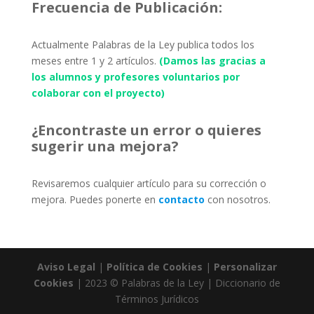
Frecuencia de Publicación:
Actualmente Palabras de la Ley publica todos los
meses entre 1 y 2 artículos.
(Damos las gracias a
los alumnos y profesores voluntarios por
colaborar con el proyecto)
¿Encontraste un error o quieres
sugerir una mejora?
Revisaremos cualquier artículo para su corrección o
mejora. Puedes ponerte en
contacto
con nosotros.
Aviso Legal
|
Política de Cookies
|
Personalizar
Cookies
| 2023 © Palabras de la Ley | Diccionario de
Términos Jurídicos