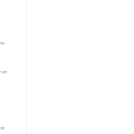
omo
e un
tre