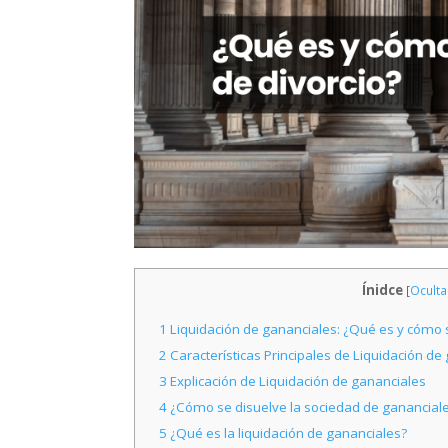
Ínidce
[
Oculta
1
Liquidación de gananciales: ¿Qué es y cómo s
2
Características Principales de Liquidación de
3
Explicación de Liquidación de gananciales
4
¿Cómo se disuelve la sociedad de ganancial
5
¿Qué es la liquidación de gananciales?