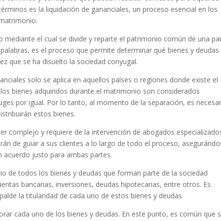
términos es la liquidación de gananciales, un proceso esencial en los
 matrimonio.
to mediante el cual se divide y reparte el patrimonio común de una pa
as palabras, es el proceso que permite determinar qué bienes y deudas
z que se ha disuelto la sociedad conyugal.
anciales solo se aplica en aquellos países o regiones donde existe el
 los bienes adquiridos durante el matrimonio son considerados
ges por igual. Por lo tanto, al momento de la separación, es necesa
istribuirán estos bienes.
ser complejo y requiere de la intervención de abogados especializado
rán de guiar a sus clientes a lo largo de todo el proceso, aseguránd
un acuerdo justo para ambas partes.
ario de todos los bienes y deudas que forman parte de la sociedad
uentas bancarias, inversiones, deudas hipotecarias, entre otros. Es
lde la titularidad de cada uno de estos bienes y deudas.
alorar cada uno de los bienes y deudas. En este punto, es común que 