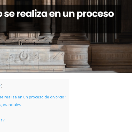
r
]
e realiza en un proceso de divorcio?
 gananciales
es?