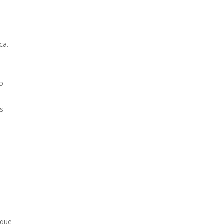
ca.
so
es
 que