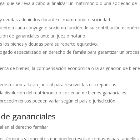
gal que se lleva a cabo al finalizar un matrimonio o una sociedad de
s y deudas adquiridos durante el matrimonio o sociedad.
diente a cada cónyuge o socio en función de su contribución económi
ación de gananciales ante un juez o notario.
s los bienes y deudas para su reparto equitativo.
bogado especializado en derecho de familia para garantizar un proce
a venta de bienes, la compensación económica o la asignación de bien
e recurrir a la vía judicial para resolver las discrepancias.
a la disolución del matrimonio o sociedad de bienes gananciales.
procedimientos pueden variar según el país o jurisdicción.
 de gananciales
al en el derecho familiar
rsos términos y conceptos que pueden resultar confusos para aquellos