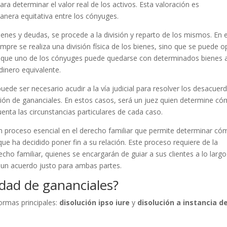
ara determinar el valor real de los activos. Esta valoración es
anera equitativa entre los cónyuges.
ienes y deudas, se procede a la división y reparto de los mismos. En 
pre se realiza una división física de los bienes, sino que se puede o
 que uno de los cónyuges puede quedarse con determinados bienes 
inero equivalente.
ede ser necesario acudir a la vía judicial para resolver los desacuer
ción de gananciales. En estos casos, será un juez quien determine c
uenta las circunstancias particulares de cada caso.
 un proceso esencial en el derecho familiar que permite determinar c
que ha decidido poner fin a su relación. Este proceso requiere de la
ho familiar, quienes se encargarán de guiar a sus clientes a lo largo
a un acuerdo justo para ambas partes.
edad de gananciales?
ormas principales:
disolución ipso iure
y
disolución a instancia d