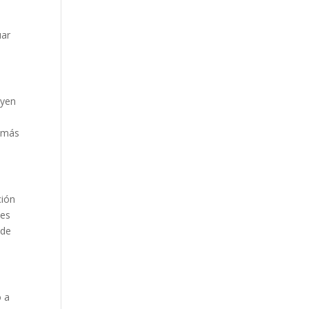
uar
uyen
r más
ción
nes
 de
o a