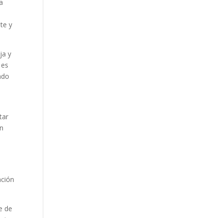
a
te y
ja y
 es
ado
tar
ón
ación
e de