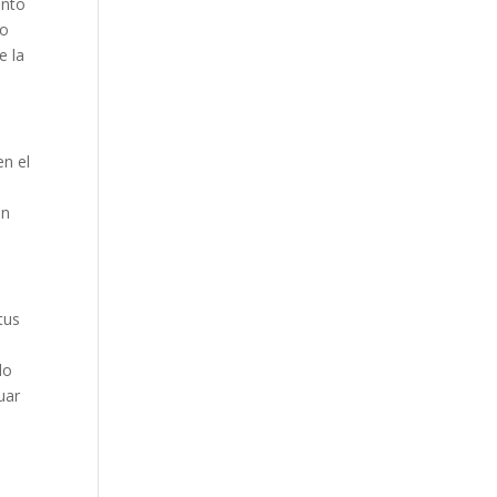
ento
po
e la
en el
ón
tus
do
uar