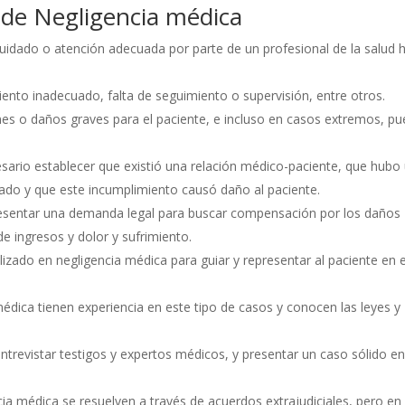
s de Negligencia médica
 cuidado o atención adecuada por parte de un profesional de la salud 
miento inadecuado, falta de seguimiento o supervisión, entre otros.
nes o daños graves para el paciente, e incluso en casos extremos, p
sario establecer que existió una relación médico-paciente, que hubo
ado y que este incumplimiento causó daño al paciente.
presentar una demanda legal para buscar compensación por los daños
e ingresos y dolor y sufrimiento.
zado en negligencia médica para guiar y representar al paciente en e
dica tienen experiencia en este tipo de casos y conocen las leyes y
ntrevistar testigos y expertos médicos, y presentar un caso sólido e
a médica se resuelven a través de acuerdos extrajudiciales, pero en