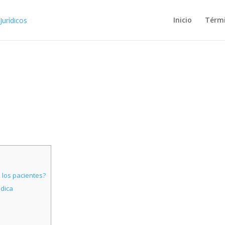
Inicio
Térm
 los pacientes?
édica