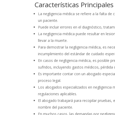
Características Principale
La negligencia médica se refiere a la falta de
un paciente.
Puede incluir errores en el diagnóstico, trata
La negligencia médica puede resultar en lesio
llevar a la muerte.
Para demostrar la negligencia médica, es nece
incumplimiento del estándar de cuidado esper
En casos de negligencia médica, es posible 
sufridos, incluyendo gastos médicos, pérdida d
Es importante contar con un abogado especiali
proceso legal.
Los abogados especializados en negligencia mé
regulaciones aplicables.
El abogado trabajará para recopilar pruebas, e
nombre del paciente.
En muchos casos, las demandas por negligenci