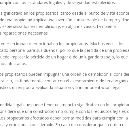
umplir con los estándares legales y de seguridad establecidos.
ignificativo en los propietarios, tanto desde el punto de vista econ
de una propiedad implica una inversión considerable de tiempo y dine
s especializados en demolición y, en algunos casos, también a
as reparaciones necesarias.
ener un impacto emocional en los propietarios. Muchas veces, los
cado personal para sus dueños, por lo que la pérdida de una propied
ede implicar la pérdida de un hogar o de un lugar de trabajo, lo que
rios afectados.
los propietarios pueden impugnar una orden de demolición si conside
ara ello, es fundamental contar con el asesoramiento de un abogado
tico, quien podrá evaluar la situación y brindar orientación legal
edida legal que puede tener un impacto significativo en los propieta
nsidera que una construcción no cumple con los requisitos legales 
. Los propietarios afectados deben tomar medidas para cumplir con la
ica y emocional considerable. En caso de considerar que la orden es