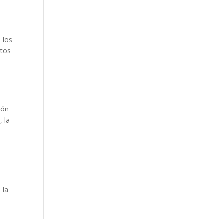
 los
stos
a
ión
, la
 la