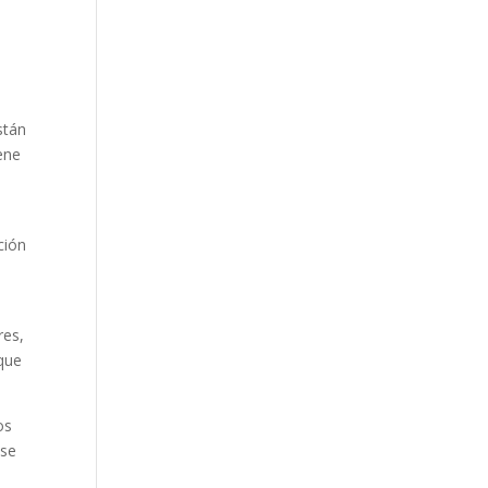
stán
ene
ción
res,
 que
os
 se