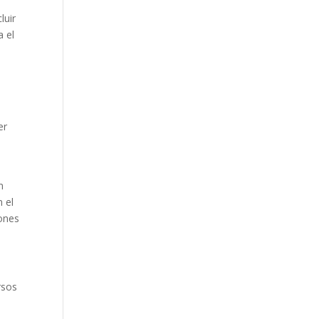
luir
a el
e
er
n
n el
iones
rsos