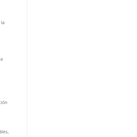
 la
na
ción
bles,