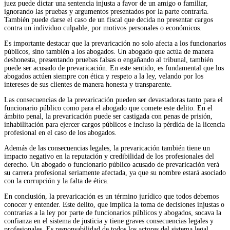
juez puede dictar una sentencia injusta a favor de un amigo o familiar,
ignorando las pruebas y argumentos presentados por la parte contraria.
También puede darse el caso de un fiscal que decida no presentar cargos
contra un individuo culpable, por motivos personales o económicos.
Es importante destacar que la prevaricación no solo afecta a los funcionarios
públicos, sino también a los abogados. Un abogado que actúa de manera
deshonesta, presentando pruebas falsas o engañando al tribunal, también
puede ser acusado de prevaricación. En este sentido, es fundamental que los
abogados actúen siempre con ética y respeto a la ley, velando por los
intereses de sus clientes de manera honesta y transparente.
Las consecuencias de la prevaricación pueden ser devastadoras tanto para el
funcionario público como para el abogado que comete este delito. En el
ámbito penal, la prevaricación puede ser castigada con penas de prisión,
inhabilitación para ejercer cargos públicos e incluso la pérdida de la licencia
profesional en el caso de los abogados.
Además de las consecuencias legales, la prevaricación también tiene un
impacto negativo en la reputación y credibilidad de los profesionales del
derecho. Un abogado o funcionario público acusado de prevaricación verá
su carrera profesional seriamente afectada, ya que su nombre estará asociado
con la corrupción y la falta de ética.
En conclusión, la prevaricación es un término jurídico que todos debemos
conocer y entender. Este delito, que implica la toma de decisiones injustas o
contrarias a la ley por parte de funcionarios públicos y abogados, socava la
confianza en el sistema de justicia y tiene graves consecuencias legales y
profesionales. Es responsabilidad de todos los actores del sistema legal