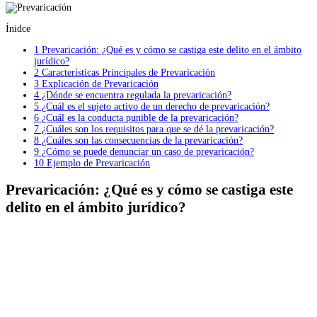
Ínidce
1
Prevaricación: ¿Qué es y cómo se castiga este delito en el ámbito
jurídico?
2
Características Principales de Prevaricación
3
Explicación de Prevaricación
4
¿Dónde se encuentra regulada la prevaricación?
5
¿Cuál es el sujeto activo de un derecho de prevaricación?
6
¿Cuál es la conducta punible de la prevaricación?
7
¿Cuáles son los requisitos para que se dé la prevaricación?
8
¿Cuáles son las consecuencias de la prevaricación?
9
¿Cómo se puede denunciar un caso de prevaricación?
10
Ejemplo de Prevaricación
Prevaricación: ¿Qué es y cómo se castiga este
delito en el ámbito jurídico?