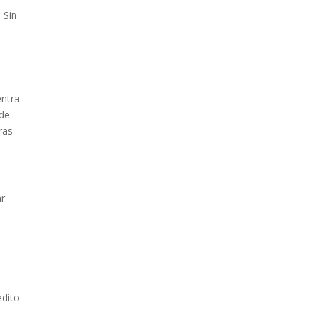
 Sin
entra
 de
ras
ar
édito