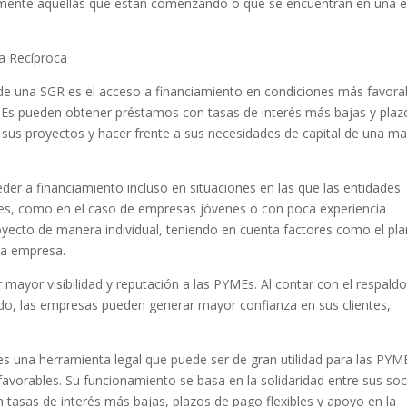
almente aquellas que están comenzando o que se encuentran en una 
a Recíproca
 de una SGR es el acceso a financiamiento en condiciones más favora
PYMEs pueden obtener préstamos con tasas de interés más bajas y plaz
ar sus proyectos y hacer frente a sus necesidades de capital de una m
eder a financiamiento incluso en situaciones en las que las entidades
ntes, como en el caso de empresas jóvenes o con poca experiencia
proyecto de manera individual, teniendo en cuenta factores como el pl
 la empresa.
ayor visibilidad y reputación a las PYMEs. Al contar con el respald
ado, las empresas pueden generar mayor confianza en sus clientes,
s una herramienta legal que puede ser de gran utilidad para las PYM
avorables. Su funcionamiento se basa en la solidaridad entre sus soc
tasas de interés más bajas, plazos de pago flexibles y apoyo en la