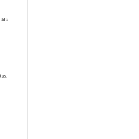
édito
tas.