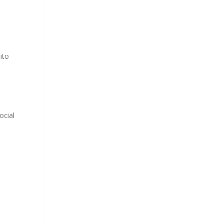
a
ito
ocial
s