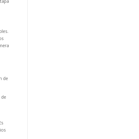
etapa
bles.
os
anera
an de
o de
Es
ios