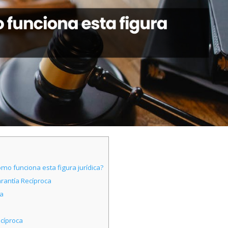
mo funciona esta figura jurídica?
arantía Recíproca
ca
ecíproca