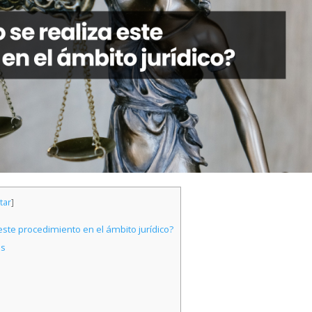
tar
]
ste procedimiento en el ámbito jurídico?
as