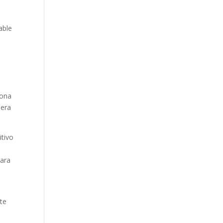
able
sona
dera
itivo
para
rte