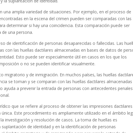
 y la suplantación de identidad.
a en una amplia variedad de situaciones. Por ejemplo, en el proceso de
es encontradas en la escena del crimen pueden ser comparadas con las
ara determinar si hay una coincidencia. Esta comparación puede ser
ia de una persona.
eso de identificación de personas desaparecidas o fallecidas. Las huel
s con las huellas dactilares almacenadas en bases de datos de per
entidad. Esto puede ser especialmente útil en casos en los que los
posición o no se pueden identificar visualmente.
to migratorio y de inmigración. En muchos países, las huellas dactilar
dencia se toman y se comparan con las huellas dactilares almacenadas
sto ayuda a prevenir la entrada de personas con antecedentes penales
onal.
ídico que se refiere al proceso de obtener las impresiones dactilares
a única. Este procedimiento es ampliamente utilizado en el ámbito leg
a investigación y resolución de casos. La toma de huellas es
la suplantación de identidad y en la identificación de personas