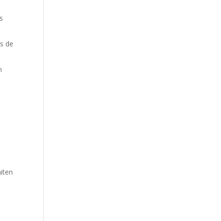
s
es de
n
iten