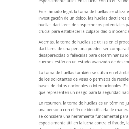
especialmente útiles en la lucha contra el fraude
En el ámbito legal, la toma de huellas se utiliz
investigación de un delito, las huellas dactilar
huellas dactilares de sospechosos potenciales p
crucial para establecer la culpabilidad o inocenc
Además, la toma de huellas se utiliza en el proc
dactilares de una persona pueden ser comparada
desaparecidas o fallecidas para determinar su id
cuerpos están en un estado avanzado de descom
La toma de huellas también se utiliza en el ámbi
de los solicitantes de visas o permisos de resi
bases de datos nacionales o internacionales. E
que representen un riesgo para la seguridad naci
En resumen, la toma de huellas es un término jur
una persona con el fin de identificarla de maner
se considera una herramienta fundamental para l
especialmente útil en la lucha contra el fraude, 