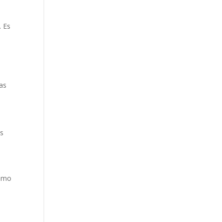
. Es
das
us
como