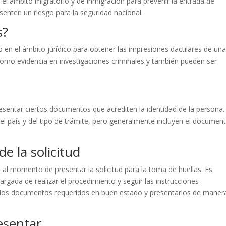
n el ámbito migratorio y de inmigración para prevenir la entrada de
enten un riesgo para la seguridad nacional.
s?
 en el ámbito jurídico para obtener las impresiones dactilares de un
 como evidencia en investigaciones criminales y también pueden ser
resentar ciertos documentos que acrediten la identidad de la persona.
 país y del tipo de trámite, pero generalmente incluyen el documen
e la solicitud
al momento de presentar la solicitud para la toma de huellas. Es
rgada de realizar el procedimiento y seguir las instrucciones
 los documentos requeridos en buen estado y presentarlos de maner
esentar