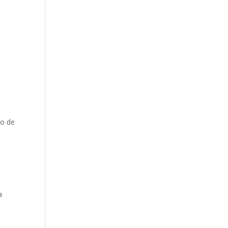
a
to de
a