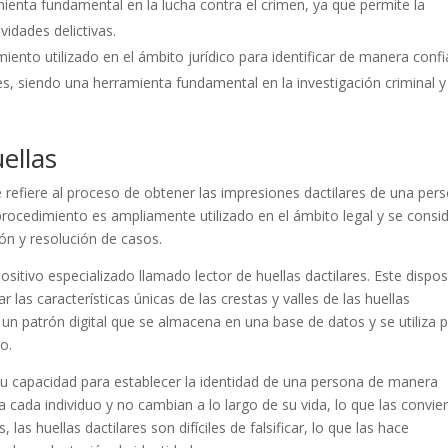
enta fundamental en la lucha contra el crimen, ya que permite la
vidades delictivas.
ento utilizado en el ámbito jurídico para identificar de manera confi
es, siendo una herramienta fundamental en la investigación criminal y
ellas
e refiere al proceso de obtener las impresiones dactilares de una per
e procedimiento es ampliamente utilizado en el ámbito legal y se consi
ón y resolución de casos.
ositivo especializado llamado lector de huellas dactilares. Este dispos
r las características únicas de las crestas y valles de las huellas
n un patrón digital que se almacena en una base de datos y se utiliza 
o.
su capacidad para establecer la identidad de una persona de manera
a cada individuo y no cambian a lo largo de su vida, lo que las convie
las huellas dactilares son difíciles de falsificar, lo que las hace