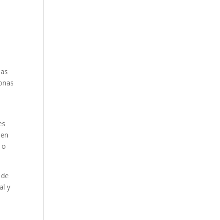
las
sonas
es
 en
 o
 de
al y