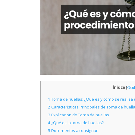
Ínidce
[
Ocul
1
Toma de huellas: ¿Qué es y cómo se realiza e
2
Características Principales de Toma de huell
3
Explicación de Toma de huellas
4
¿Qué es la toma de huellas?
5
Documentos a consignar