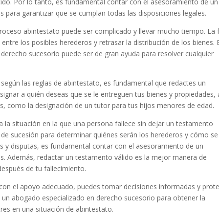
ecido. Por lo tanto, es fundamental contar con el asesoramiento de un
 para garantizar que se cumplan todas las disposiciones legales.
roceso abintestato puede ser complicado y llevar mucho tiempo. La f
ntre los posibles herederos y retrasar la distribución de los bienes. 
derecho sucesorio puede ser de gran ayuda para resolver cualquier
s según las reglas de abintestato, es fundamental que redactes un
ignar a quién deseas que se le entreguen tus bienes y propiedades, 
s, como la designación de un tutor para tus hijos menores de edad.
a la situación en la que una persona fallece sin dejar un testamento
en de sucesión para determinar quiénes serán los herederos y cómo se
nes y disputas, es fundamental contar con el asesoramiento de un
as. Además, redactar un testamento válido es la mejor manera de
espués de tu fallecimiento.
 con el apoyo adecuado, puedes tomar decisiones informadas y prot
de un abogado especializado en derecho sucesorio para obtener la
res en una situación de abintestato.