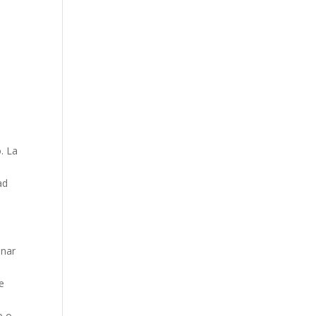
. La
ad
inar
e
o o