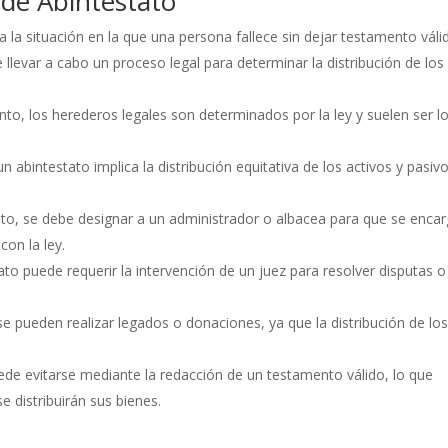
s de Abintestato
 a la situación en la que una persona fallece sin dejar testamento váli
 llevar a cabo un proceso legal para determinar la distribución de los
to, los herederos legales son determinados por la ley y suelen ser l
un abintestato implica la distribución equitativa de los activos y pasiv
ato, se debe designar a un administrador o albacea para que se enca
con la ley.
tato puede requerir la intervención de un juez para resolver disputas o
e pueden realizar legados o donaciones, ya que la distribución de lo
ede evitarse mediante la redacción de un testamento válido, lo que
e distribuirán sus bienes.