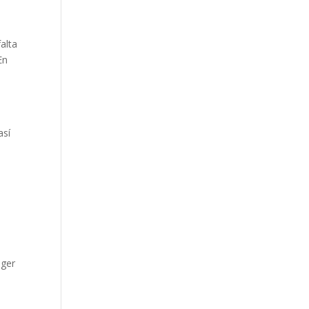
alta
En
así
eger