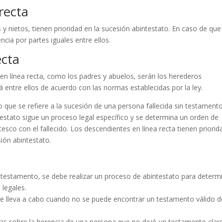
recta
 y nietos, tienen prioridad en la sucesión abintestato. En caso de que
ncia por partes iguales entre ellos.
ecta
en línea recta, como los padres y abuelos, serán los herederos
rá entre ellos de acuerdo con las normas establecidas por la ley.
o que se refiere a la sucesión de una persona fallecida sin testamento
testato sigue un proceso legal específico y se determina un orden de
esco con el fallecido. Los descendientes en línea recta tienen priorid
sión abintestato.
r testamento, se debe realizar un proceso de abintestato para determ
 legales.
 se lleva a cabo cuando no se puede encontrar un testamento válido d
putas sobre la herencia de una persona que no dejó un testamento clar