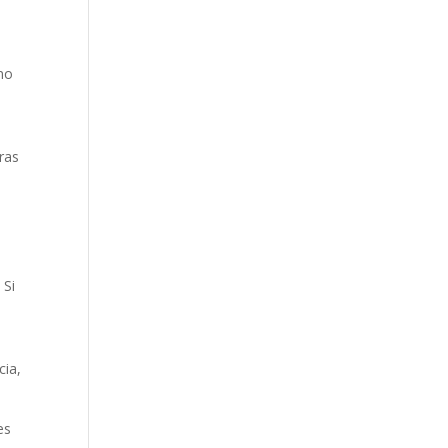
no
tras
 Si
cia,
es