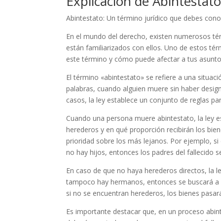
Explicación de Abintestat
Abintestato: Un término jurídico que debes con
En el mundo del derecho, existen numerosos té
están familiarizados con ellos. Uno de estos térm
este término y cómo puede afectar a tus asunto
El término «abintestato» se refiere a una situac
palabras, cuando alguien muere sin haber design
casos, la ley establece un conjunto de reglas par
Cuando una persona muere abintestato, la ley e
herederos y en qué proporción recibirán los bie
prioridad sobre los más lejanos. Por ejemplo, si e
no hay hijos, entonces los padres del fallecido s
En caso de que no haya herederos directos, la le
tampoco hay hermanos, entonces se buscará a ot
si no se encuentran herederos, los bienes pasar
Es importante destacar que, en un proceso abinte