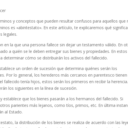
o
ocer
rminos y conceptos que pueden resultar confusos para aquellos que 
inos es «abintestato». En este artículo, te explicaremos qué significa
s legales.
ión en la que una persona fallece sin dejar un testamento válido. En o
ado a quién se le deben entregar sus bienes y propiedades. En estos
a determinar cómo se distribuirán los activos del fallecido.
stablece un orden de sucesión que determina quiénes serán los
nes. Por lo general, los herederos más cercanos en parentesco tienen
l fallecido tenía hijos, estos serán los primeros en recibir la herencia.
erán los siguientes en la línea de sucesión.
y establece que los bienes pasarán a los hermanos del fallecido. Si
ros parientes más lejanos, como tíos, primos, etc. En última instan
án al Estado.
stato, la distribución de los bienes se realiza de acuerdo con las ley