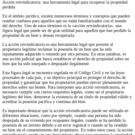
Acción reivindicatoria: una herramienta legal para recuperar la propiedad
perdida
En el ámbito jurídico, existen numerosos términos y conceptos que pueden
resultar confusos para aquellos que no están familiarizados con el mundo
del derecho. Uno de estos términos es la «acción reivindicatoria», una
figura legal que puede ser de gran utilidad para aquellos que han perdido la
propiedad de un bien y desean recuperarla.
La acción reivindicatoria es una herramienta legal que permite al
propietario legítimo reclamar la posesión de un bien que ha sido
injustamente adquirido o retenido por otra persona. En otras palabras, es
una acción judicial que busca restablecer el derecho de propiedad sobre un
bien que ha sido usurpado o despojado ilegalmente.
Esta figura legal se encuentra regulada en el Código Civil y en las leyes
procesales de cada país, y su objetivo principal es proteger el derecho de
propiedad y garantizar que los propietarios puedan ejercer plenamente sus
derechos sobre sus bienes. Para interponer una acción reivindicatoria, es
necesario cumplir con ciertos requisitos legales, como ser el propietario
legítimo del bien, demostrar la existencia de un título de propiedad válido y
acreditar la posesión pacífica y continua del bien.
Es importante destacar que la acción reivindicatoria puede ser utilizada en
diferentes situaciones, como por ejemplo, cuando una persona ha sido
despojada de su vivienda por ocupantes ilegales, cuando se ha perdido la
posesión de un terreno debido a un error registral o cuando se ha vendido
un bien sin el consentimiento del propietario. En todos estos casos, la acción
reivindicatoria puede ser una herramienta eficaz para recuperar la propiedad