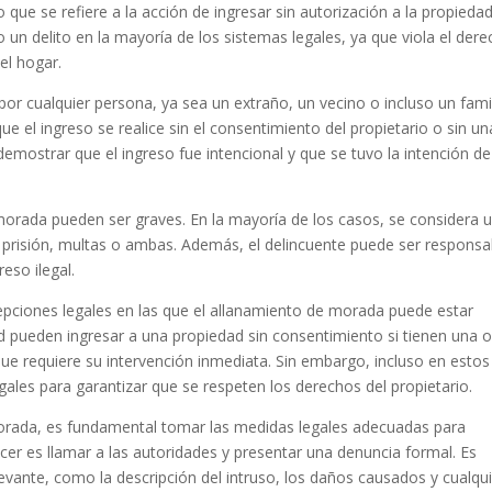
 que se refiere a la acción de ingresar sin autorización a la propieda
 un delito en la mayoría de los sistemas legales, ya que viola el der
del hogar.
r cualquier persona, ya sea un extraño, un vecino o incluso un famil
ue el ingreso se realice sin el consentimiento del propietario o sin un
demostrar que el ingreso fue intencional y que se tuvo la intención de
morada pueden ser graves. En la mayoría de los casos, se considera 
 prisión, multas o ambas. Además, el delincuente puede ser responsa
eso ilegal.
epciones legales en las que el allanamiento de morada puede estar
dad pueden ingresar a una propiedad sin consentimiento si tienen una 
 que requiere su intervención inmediata. Sin embargo, incluso en estos
ales para garantizar que se respeten los derechos del propietario.
morada, es fundamental tomar las medidas legales adecuadas para
er es llamar a las autoridades y presentar una denuncia formal. Es
evante, como la descripción del intruso, los daños causados y cualqu