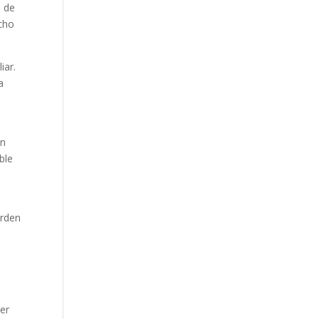
d de
echo
iar.
a
un
ble
orden
ier