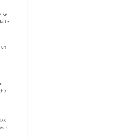
e se
darte
e un
de
echo
las
es si