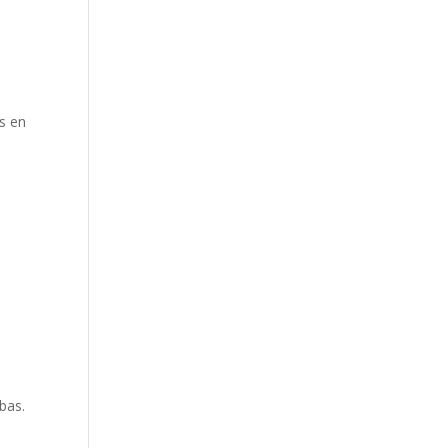
s en
o
bas.