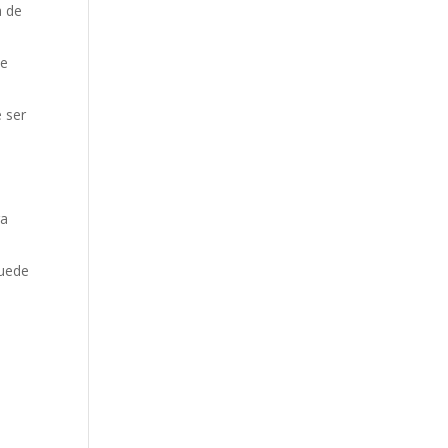
a de
de
 ser
ra
puede