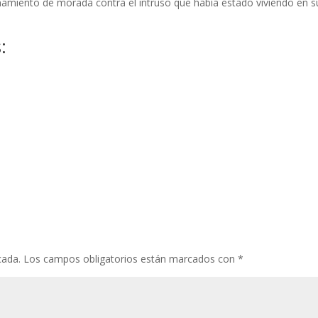
namiento de morada contra el intruso que había estado viviendo en s
:
cada.
Los campos obligatorios están marcados con
*