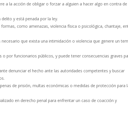
re a la acción de obligar o forzar a alguien a hacer algo en contra de
 delito y está penada por la ley.
formas, como amenazas, violencia física o psicológica, chantaje, en
es necesario que exista una intimidación o violencia que genere un te
es o por funcionarios públicos, y puede tener consecuencias graves pa
tante denunciar el hecho ante las autoridades competentes y buscar
os.
n penas de prisión, multas económicas o medidas de protección para l
alizado en derecho penal para enfrentar un caso de coacción y