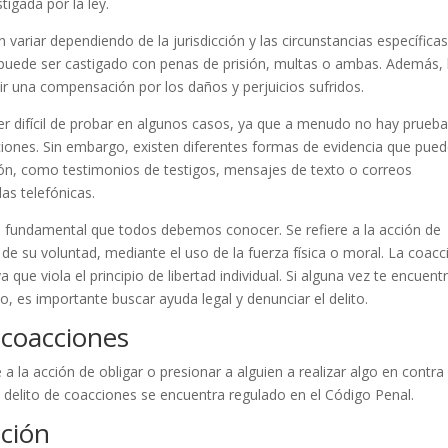
tigada por la ley.
variar dependiendo de la jurisdicción y las circunstancias específicas
y puede ser castigado con penas de prisión, multas o ambas. Además, 
ir una compensación por los daños y perjuicios sufridos.
er difícil de probar en algunos casos, ya que a menudo no hay prueb
ciones. Sin embargo, existen diferentes formas de evidencia que pue
ción, como testimonios de testigos, mensajes de texto o correos
as telefónicas.
co fundamental que todos debemos conocer. Se refiere a la acción de
 de su voluntad, mediante el uso de la fuerza física o moral. La coacc
a que viola el principio de libertad individual. Si alguna vez te encuent
o, es importante buscar ayuda legal y denunciar el delito.
e coacciones
 a la acción de obligar o presionar a alguien a realizar algo en contra
el delito de coacciones se encuentra regulado en el Código Penal.
cción