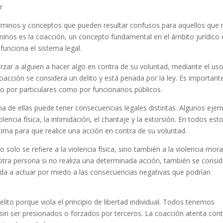
r
rminos y conceptos que pueden resultar confusos para aquellos que 
rminos es la coacción, un concepto fundamental en el ámbito jurídico
unciona el sistema legal.
forzar a alguien a hacer algo en contra de su voluntad, mediante el us
 coacción se considera un delito y está penada por la ley. Es important
o por particulares como por funcionarios públicos.
na de ellas puede tener consecuencias legales distintas. Algunos eje
ncia física, la intimidación, el chantaje y la extorsión. En todos est
ctima para que realice una acción en contra de su voluntad.
solo se refiere a la violencia física, sino también a la violencia mora
otra persona si no realiza una determinada acción, también se consi
gada a actuar por miedo a las consecuencias negativas que podrían
elito porque viola el principio de libertad individual. Todos tenemos
 sin ser presionados o forzados por terceros. La coacción atenta con