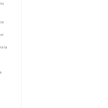
 su
tre
mor
ra la
a