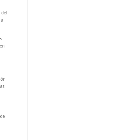
 del
la
as
den
ión
ras
 de