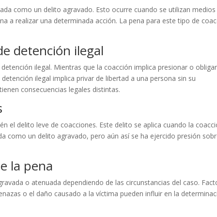
rada como un delito agravado. Esto ocurre cuando se utilizan medios
sona a realizar una determinada acción. La pena para este tipo de coa
de detención ilegal
e detención ilegal. Mientras que la coacción implica presionar o obligar
 detención ilegal implica privar de libertad a una persona sin su
tienen consecuencias legales distintas.
s
n el delito leve de coacciones. Este delito se aplica cuando la coacc
da como un delito agravado, pero aún así se ha ejercido presión sobr
e la pena
gravada o atenuada dependiendo de las circunstancias del caso. Fact
enazas o el daño causado a la víctima pueden influir en la determinac