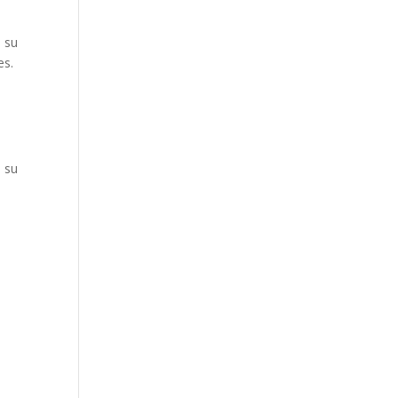
e su
es.
e su