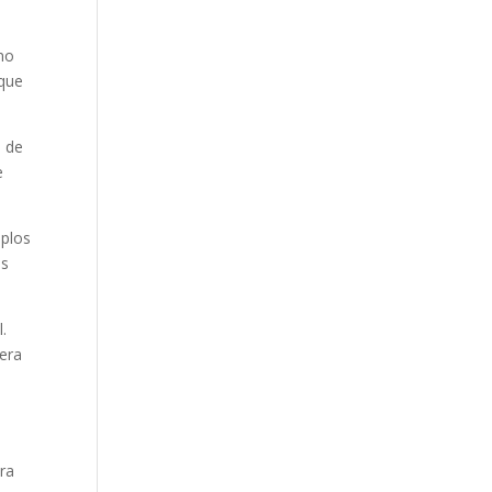
no
 que
o de
e
mplos
os
l.
dera
tra