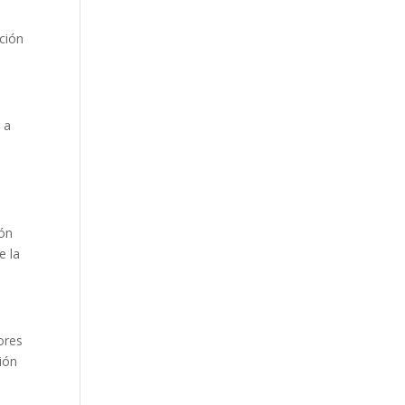
cción
 a
ión
e la
ores
ión