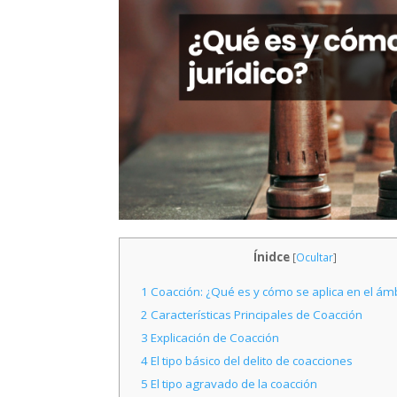
Ínidce
[
Ocultar
]
1
Coacción: ¿Qué es y cómo se aplica en el ámbi
2
Características Principales de Coacción
3
Explicación de Coacción
4
El tipo básico del delito de coacciones
5
El tipo agravado de la coacción