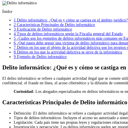
Ínidce
1
Delito informático: ¿Qué es y cómo se castiga en el ámbito jurídico?
2
Características Principales de Delito informático
3
Explicación de Delito informático
4
Tipos de delitos informáticos según la Fiscalía general del Estado
5
¿Cuáles son los ejemplos de delitos informáticos más comunes en E
6
¿Qué pasos debe seguir una víctima de delito informático para denun
7
Delitos en los que el objeto de la actividad delictiva son los propios
8
Delitos en los que la actividad delictiva se sirve de la informática
9
Ejemplo de Delito informático
Delito informático: ¿Qué es y cómo se castiga en
El delito informático se refiere a cualquier actividad ilegal que se comete ut
confidencial, el fraude en línea, el acoso cibernético y la difusión de conteni
Curiosidad:
Los abogados especializados en delitos informáticos se en
Características Principales de Delito informático
Definición: El delito informático se refiere a cualquier actividad ileg
Tipos de delitos informáticos: Incluyen el acceso no autorizado a sistem
Legislación: Cada país tiene sus propias leyes y regulaciones relacionad
Investigación y persecución: Los delitos informáticos suelen ser investi