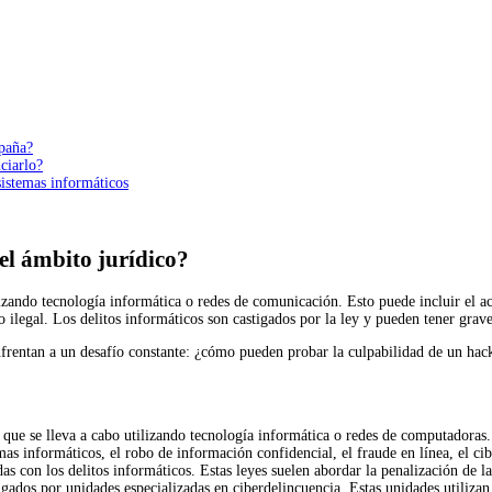
spaña?
ciarlo?
 sistemas informáticos
 el ámbito jurídico?
ilizando tecnología informática o redes de comunicación. Esto puede incluir el 
do ilegal. Los delitos informáticos son castigados por la ley y pueden tener grave
frentan a un desafío constante: ¿cómo pueden probar la culpabilidad de un hack
al que se lleva a cabo utilizando tecnología informática o redes de computadoras.
as informáticos, el robo de información confidencial, el fraude en línea, el cib
as con los delitos informáticos. Estas leyes suelen abordar la penalización de las
gados por unidades especializadas en ciberdelincuencia. Estas unidades utilizan 