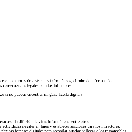
acceso no autorizado a sistemas informáticos, el robo de información
s consecuencias legales para los infractores.
er si no pueden encontrar ninguna huella digital?
eracoso, la difusión de virus informáticos, entre otros.
 actividades ilegales en línea y establecer sanciones para los infractores.
técnicas forenses digitales para recopilar pruebas y llevar a los responsables