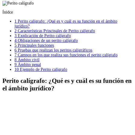
Ínidce
1
Perito calígrafo: ¿Qué es y cuál es su función en el ámbito
jurídico?
2
Características Principales de Perito calígrafo
3
Explicación de Perito calígrafo
4
Obligaciones de un perito calígrafo
5
Principales funciones
6
Pruebas que realizan los peritos caligráficos
7
Campos en los que realiza sus funciones el perito calígrafo
8
Ámbito civil
9
Ámbito penal
10
Ejemplo de Perito calígrafo
Perito calígrafo: ¿Qué es y cuál es su función en
el ámbito jurídico?