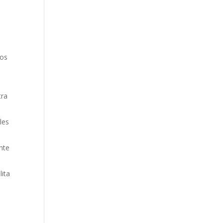
ros
tra
les
nte
lita