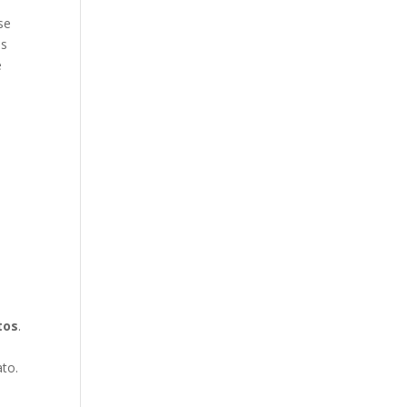
se
os
e
tos
.
ato.