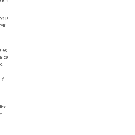
ación
on la
vir
ales
aliza
d.
a y
lico
de