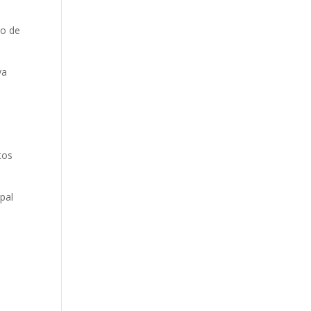
co de
ya
tos
ipal