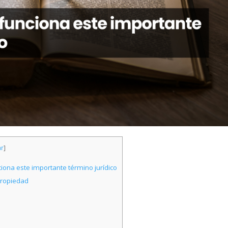
ar
]
iona este importante término jurídico
 Propiedad