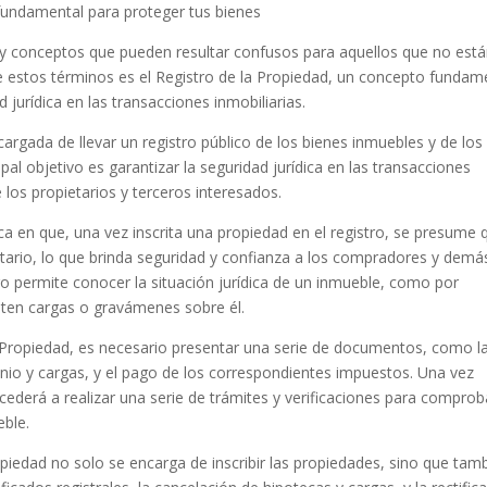
 fundamental para proteger tus bienes
 y conceptos que pueden resultar confusos para aquellos que no est
e estos términos es el Registro de la Propiedad, un concepto fundam
 jurídica en las transacciones inmobiliarias.
cargada de llevar un registro público de los bienes inmuebles y de los
pal objetivo es garantizar la seguridad jurídica en las transacciones
 los propietarios y terceros interesados.
ca en que, una vez inscrita una propiedad en el registro, se presume 
pietario, lo que brinda seguridad y confianza a los compradores y demá
ro permite conocer la situación jurídica de un inmueble, como por
sten cargas o gravámenes sobre él.
la Propiedad, es necesario presentar una serie de documentos, como l
inio y cargas, y el pago de los correspondientes impuestos. Una vez
ederá a realizar una serie de trámites y verificaciones para comprob
eble.
opiedad no solo se encarga de inscribir las propiedades, sino que tam