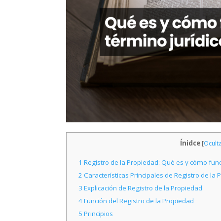
Ínidce
[
Ocult
1
Registro de la Propiedad: Qué es y cómo func
2
Características Principales de Registro de la
3
Explicación de Registro de la Propiedad
4
Función del Registro de la Propiedad
5
Principios