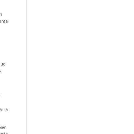
án
ental
que
s
a
ar la
bién