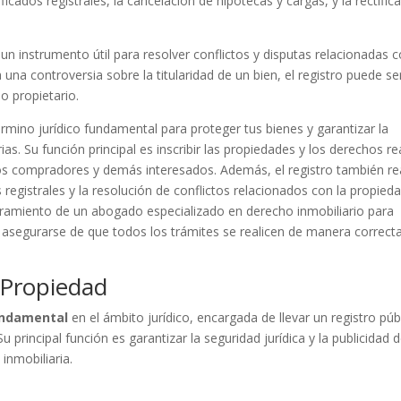
icados registrales, la cancelación de hipotecas y cargas, y la rectific
n instrumento útil para resolver conflictos y disputas relacionadas c
na controversia sobre la titularidad de un bien, el registro puede ser
o propietario.
rmino jurídico fundamental para proteger tus bienes y garantizar la
ias. Su función principal es inscribir las propiedades y los derechos re
los compradores y demás interesados. Además, el registro también re
registrales y la resolución de conflictos relacionados con la propieda
soramiento de un abogado especializado en derecho inmobiliario para
 y asegurarse de que todos los trámites se realicen de manera correct
 Propiedad
ndamental
en el ámbito jurídico, encargada de llevar un registro púb
 principal función es garantizar la seguridad jurídica y la publicidad 
inmobiliaria.