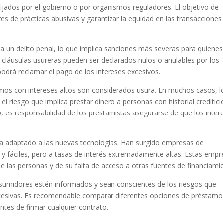
 fijados por el gobierno o por organismos reguladores. El objetivo de
es de prácticas abusivas y garantizar la equidad en las transacciones
a un delito penal, lo que implica sanciones más severas para quienes
 cláusulas usureras pueden ser declarados nulos o anulables por los
 podrá reclamar el pago de los intereses excesivos.
mos con intereses altos son considerados usura. En muchos casos, l
el riesgo que implica prestar dinero a personas con historial creditici
o, es responsabilidad de los prestamistas asegurarse de que los inter
 ha adaptado a las nuevas tecnologías. Han surgido empresas de
 y fáciles, pero a tasas de interés extremadamente altas. Estas empr
 las personas y de su falta de acceso a otras fuentes de financiami
nsumidores estén informados y sean conscientes de los riesgos que
xcesivas. Es recomendable comparar diferentes opciones de préstamo
ntes de firmar cualquier contrato.