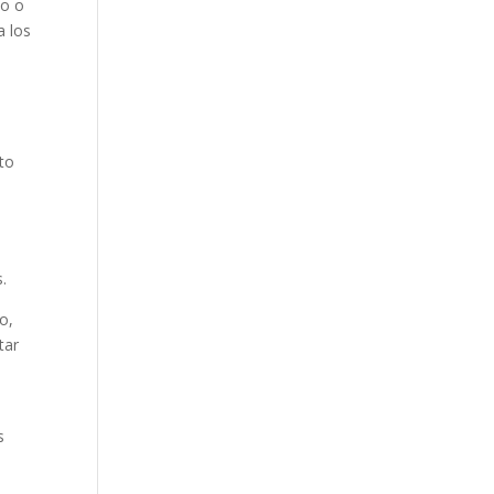
mo o
a los
pto
s.
o,
tar
s