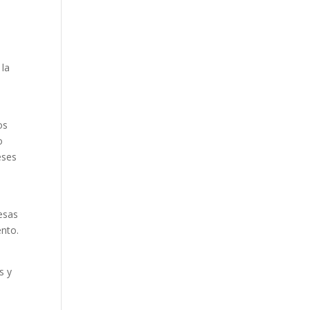
 la
os
o
eses
esas
ento.
s y