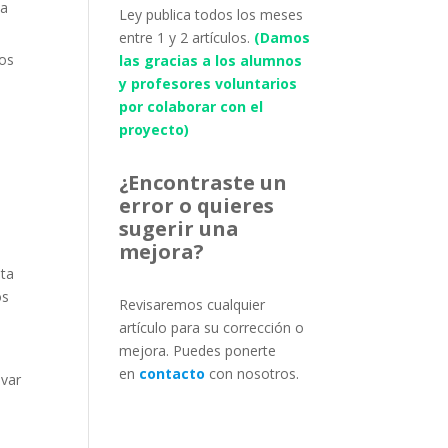
la
Ley publica todos los meses
entre 1 y 2 artículos.
(Damos
vos
las gracias a los alumnos
y profesores voluntarios
por colaborar con el
proyecto)
s
¿Encontraste un
error o quieres
sugerir una
mejora?
sta
os
Revisaremos cualquier
artículo para su corrección o
mejora. Puedes ponerte
en
contacto
con nosotros.
evar
s