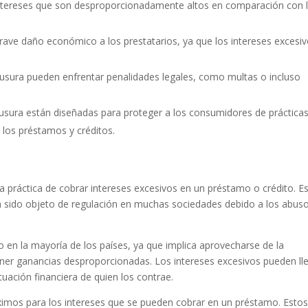
 intereses que son desproporcionadamente altos en comparación con 
ve daño económico a los prestatarios, ya que los intereses excesi
a usura pueden enfrentar penalidades legales, como multas o incluso
 usura están diseñadas para proteger a los consumidores de práctica
n los préstamos y créditos.
 la práctica de cobrar intereses excesivos en un préstamo o crédito. E
ha sido objeto de regulación en muchas sociedades debido a los abus
to en la mayoría de los países, ya que implica aprovecharse de la
er ganancias desproporcionadas. Los intereses excesivos pueden ll
ituación financiera de quien los contrae.
áximos para los intereses que se pueden cobrar en un préstamo. Esto