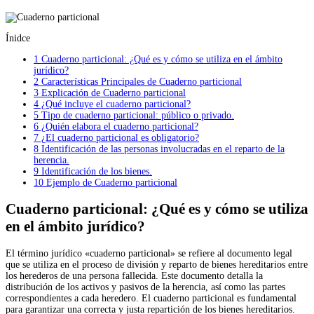
Ínidce
1
Cuaderno particional: ¿Qué es y cómo se utiliza en el ámbito
jurídico?
2
Características Principales de Cuaderno particional
3
Explicación de Cuaderno particional
4
¿Qué incluye el cuaderno particional?
5
Tipo de cuaderno particional: público o privado.
6
¿Quién elabora el cuaderno particional?
7
¿El cuaderno particional es obligatorio?
8
Identificación de las personas involucradas en el reparto de la
herencia.
9
Identificación de los bienes.
10
Ejemplo de Cuaderno particional
Cuaderno particional: ¿Qué es y cómo se utiliza
en el ámbito jurídico?
El término jurídico «cuaderno particional» se refiere al documento legal
que se utiliza en el proceso de división y reparto de bienes hereditarios entre
los herederos de una persona fallecida. Este documento detalla la
distribución de los activos y pasivos de la herencia, así como las partes
correspondientes a cada heredero. El cuaderno particional es fundamental
para garantizar una correcta y justa repartición de los bienes hereditarios.